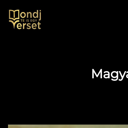
Ugrás
a
tartalomhoz
Magya