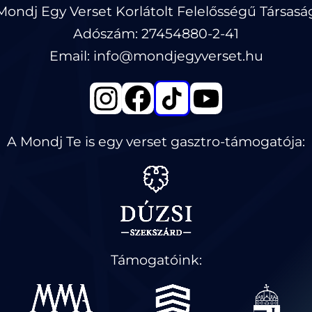
Mondj Egy Verset Korlátolt Felelősségű Társasá
Adószám: 27454880-2-41
Email: info@mondjegyverset.hu
A Mondj Te is egy verset gasztro-támogatója:
Támogatóink: