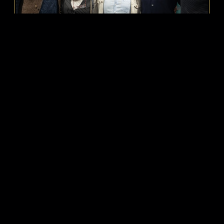
PódiumON – A Misztrál Együttes több tagjával
A PódiumON 2024. NOVEMBERI vendége volt a Kossuth-
díjas Misztrál együttes több tagja is