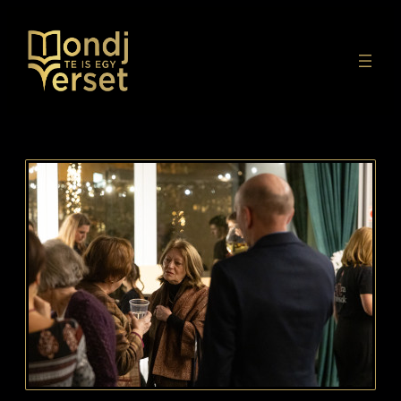
Ugrás
a
tartalomhoz