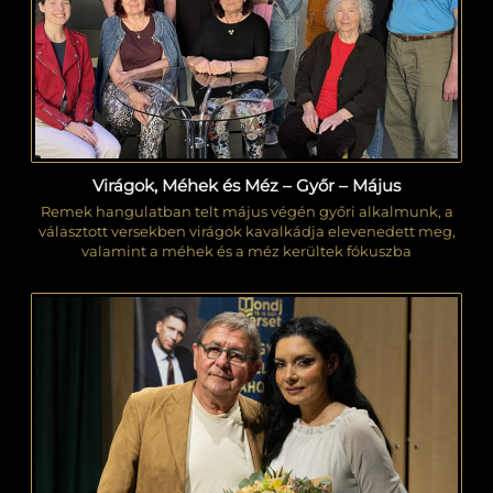
Virágok, Méhek és Méz – Győr – Május
Remek hangulatban telt május végén győri alkalmunk, a
választott versekben virágok kavalkádja elevenedett meg,
valamint a méhek és a méz kerültek fókuszba