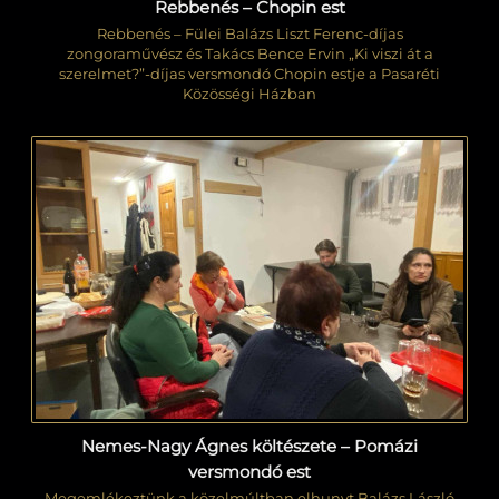
Rebbenés – Chopin est
Rebbenés – Fülei Balázs Liszt Ferenc-díjas
zongoraművész és Takács Bence Ervin „Ki viszi át a
szerelmet?”-díjas versmondó Chopin estje a Pasaréti
Közösségi Házban
Nemes-Nagy Ágnes költészete – Pomázi
versmondó est
Megemlékeztünk a közelmúltban elhunyt Balázs László