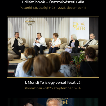
BriliánShowk – Összművészeti Gála
Pasaréti Közösségi Ház – 2025. december 11.
I. Mondj Te is egy verset fesztivál
Pomázi Vár – 2025. szeptember 12-14.